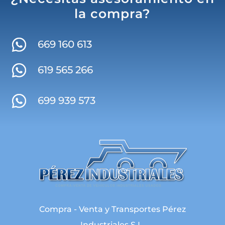
la compra?
669 160 613
619 565 266
699 939 573
Compra - Venta y Transportes Pérez
Industriales S.L.